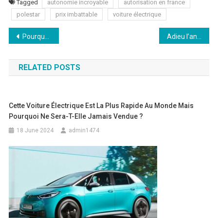
Tagged
autonomie incroyable
autorisation en france
polestar
prix imbattable
voiture électrique
Post
Pourquoi l’abandon de la voiture électrique est-il inévitable ? Découvrez ces chiffres qui posent question !
Adieu l’angoisse de la voiture électrique d’occasion : ce constructeur automobile annonce une batterie capable de révolutionner l’autonomie !
navigation
RELATED POSTS
Cette Voiture Électrique Est La Plus Rapide Au Monde Mais
Pourquoi Ne Sera-T-Elle Jamais Vendue ?
18 June 2024
admin1474