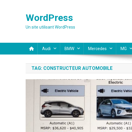
Skip
to
WordPress
content
Un site utilisant WordPress
Audi
BMW
Mercedes
MG
TAG:
CONSTRUCTEUR AUTOMOBILE